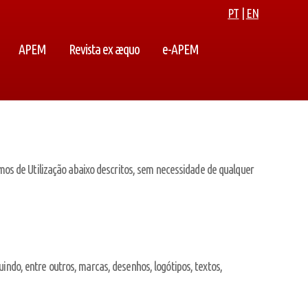
PT
|
EN
APEM
Revista ex æquo
e-APEM
ermos de Utilização abaixo descritos, sem necessidade de qualquer
uindo, entre outros, marcas, desenhos, logótipos, textos,