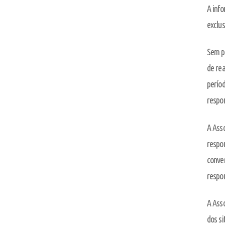
A info
exclus
Sem p
de rea
períod
respon
A Asso
respon
conven
respon
A Asso
dos si