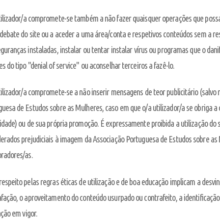
tilizador/a compromete-se também a não fazer quaisquer operações que poss
debate do site ou a aceder a uma área/conta e respetivos conteúdos sem a resp
guranças instaladas, instalar ou tentar instalar vírus ou programas que o d
s do tipo "denial of service" ou aconselhar terceiros a fazê-lo.
ilizador/a compromete-se a não inserir mensagens de teor publicitário (salv
uesa de Estudos sobre as Mulheres, caso em que o/a utilizador/a se obriga a
idade) ou de sua própria promoção. É expressamente proibida a utilização do si
erados prejudiciais à imagem da Associação Portuguesa de Estudos sobre as 
oradores/as.
espeito pelas regras éticas de utilização e de boa educação implicam a desvinc
fação, o aproveitamento do conteúdo usurpado ou contrafeito, a identificação
ação em vigor.