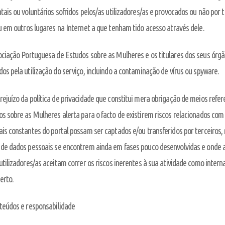
tais ou voluntários sofridos pelos/as utilizadores/as e provocados ou não por 
u em outros lugares na Internet a que tenham tido acesso através dele.
ociação Portuguesa de Estudos sobre as Mulheres e os titulares dos seus órg
os pela utilização do serviço, incluindo a contaminação de vírus ou spyware.
ejuízo da política de privacidade que constitui mera obrigação de meios refer
s sobre as Mulheres alerta para o facto de existirem riscos relacionados com
ais constantes do portal possam ser captados e/ou transferidos por terceiro
de dados pessoais se encontrem ainda em fases pouco desenvolvidas e onde a 
utilizadores/as aceitam correr os riscos inerentes à sua atividade como inte
erto.
teúdos e responsabilidade