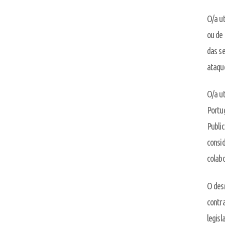
O/a u
ou de 
das se
ataque
O/a ut
Portug
Public
consid
colab
O desr
contra
legisl