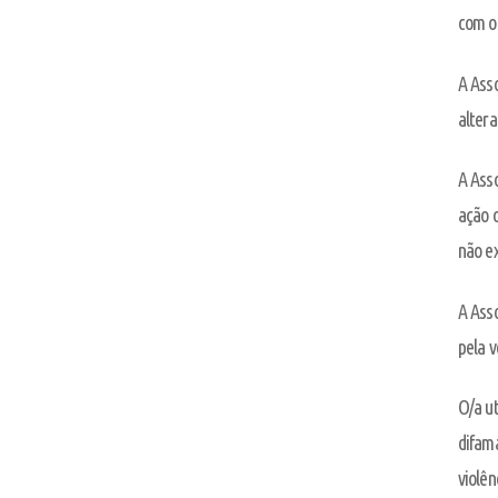
com o
A Asso
altera
A Ass
ação o
não e
A Asso
pela v
O/a ut
difama
violên