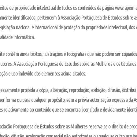
eitos de propriedade intelectual de todos os conteúdos da página www.apem-
mente identificados, pertencem à Associação Portuguesa de Estudos sobre as 
egislação nacional e internacional de proteção da propriedade intelectual, dos 
alidade informática.
ite contém ainda textos, ilustrações e fotografias que não podem ser copiados
utores. A Associação Portuguesa de Estudos sobre as Mulheres e os titulares
ção e uso indevido dos elementos acima citados.
essamente proibida a cópia, alteração, reprodução, exibição, difusão, distribu
uer forma ou para qualquer propósito, sem a prévia autorização expressa da 
s relativamente ao conteúdo que se encontra licenciado e devidamente identi
ciação Portuguesa de Estudos sobre as Mulheres reserva-se o direito de proc
ução, difusão, exploração comercial não autorizadas ou qualquer outro uso in