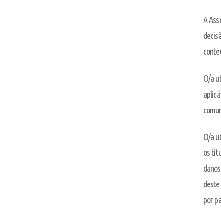
A Ass
decisã
conte
O/a ut
aplicá
comuni
O/a ut
os tit
danos,
deste 
por pa