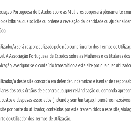
ociação Portuguesa de Estudos sobre as Mulheres cooperará plenamente com q
o de tribunal que solicite ou ordene a revelação da identidade ou ajuda na ide
údo.
ilizador/a será responsabilizado pelo não cumprimento dos Termos de Utilizaçã
vel. A Associação Portuguesa de Estudos sobre as Mulheres e os titulares do
cação, averiguar se o conteúdo transmitido a este site por qualquer utilizado
ilizador/a deste site concorda em defender, indemnizar e isentar de respons
ulares dos seus órgãos de e contra qualquer reivindicação ou demanda aprese
 custos e despesas associados (incluindo, sem limitação, honorários razoávei
site por parte do utilizador, conteúdos por este transmitidos a este site, violaç
rte do utilizador dos Termos de Utilização.