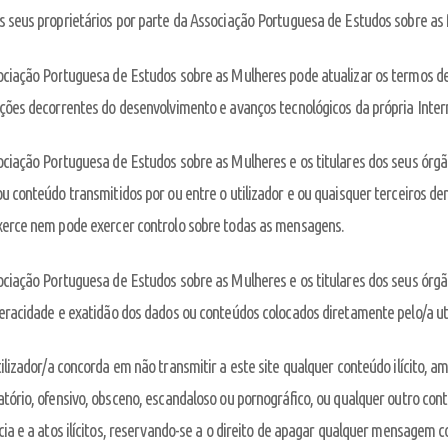
s seus proprietários por parte da Associação Portuguesa de Estudos sobre as
ciação Portuguesa de Estudos sobre as Mulheres pode atualizar os termos de 
ções decorrentes do desenvolvimento e avanços tecnológicos da própria Intern
ociação Portuguesa de Estudos sobre as Mulheres e os titulares dos seus órg
u conteúdo transmitidos por ou entre o utilizador e ou quaisquer terceiros den
xerce nem pode exercer controlo sobre todas as mensagens.
ciação Portuguesa de Estudos sobre as Mulheres e os titulares dos seus órg
eracidade e exatidão dos dados ou conteúdos colocados diretamente pelo/a util
ilizador/a concorda em não transmitir a este site qualquer conteúdo ilícito, ame
tório, ofensivo, obsceno, escandaloso ou pornográfico, ou qualquer outro con
cia e a atos ilícitos, reservando-se a o direito de apagar qualquer mensagem 