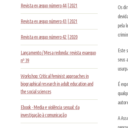
Revista ex æquo número 44 | 2021
Os dir
devida
Revista ex æquo número 43 | 2021
pela l
crimin
Revista ex æquo número 42 | 2020
Este s
Lançamento / Mesa redonda: revista exaequo
seus a
nº 39
usurpa
Workshop: Critical feminist approaches in
biographical research in adult education and
É expr
the social sciences
qualq
autore
Ebook - Media e violência sexual: da
investigação à comunicação
A Asso
reprod