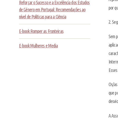
Reforçar o Sucesso e a Excelência dos Estudos
por qu
de Género em Portugal: Recomendações ao
nível de Políticas para a Ciência
2. Se
E-book Romper as Fronteiras
Sem p
aplica
E-book Mulheres e Media
caract
Intern
Esses 
Os/as 
que p
desvio
A Asso