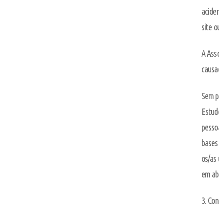
aciden
site o
A Ass
causad
Sem pr
Estudo
pesso
bases 
os/as 
em ab
3. Con